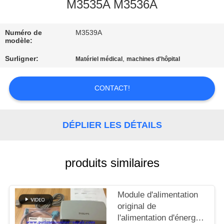
NOUS
M3535A M3536A
Numéro de
M3539A
VISITE
modèle:
DE
Surligner:
,
Matériel médical
machines d'hôpital
L'USINE
CONTACT!
CONTRÔLE
DE
DÉPLIER LES DÉTAILS
LA
QUALITÉ
produits similaires
NOUS
Module d'alimentation
CONTACTER
original de
l'alimentation d'énergie