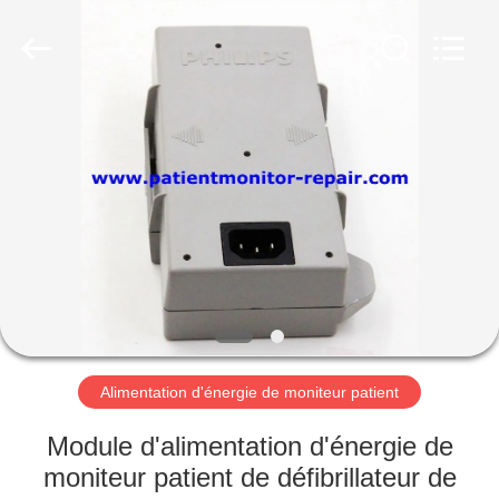
Guangzhou
YIGU
Medical
Equipment
Service
Co.,Ltd.
All
Rights
À
Reserved.
LA
MAISON
PRODUITS
VIDÉOS
À
Alimentation d'énergie de moniteur patient
PROPOS
Module d'alimentation d'énergie de
DE
moniteur patient de défibrillateur de