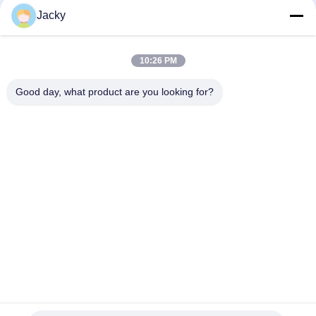
Catégories populaires
Tous
Jacky
Réparation de
Réparation de module
10:26 PM
moniteur patient
de MMS
Good day, what product are you looking for?
Pièces de réparation
module de moniteur
de moniteur patient
patient
Pièces de machine
Pièces de rechange
de défibrillateur
d'ECG
Moniteur patient
Oxymètre utilisé
utilisé
d'impulsion
Souscrivez