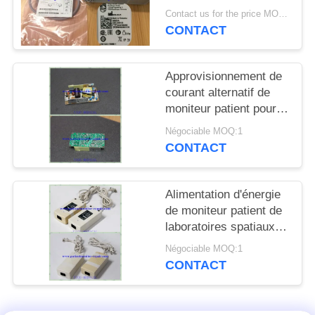
DEMANDEZ
de moniteur patient de
Contact us for the price MOQ:1
X2 MP2 M8023A avec
UN DEVIS
CONTACT
des fils
NEWS
Approvisionnement de
courant alternatif de
moniteur patient pour
PLAN
IPM8 avec la garantie
Négociable MOQ:1
DU
de 90 jours
CONTACT
SITE
Alimentation d'énergie
PRIVACY
de moniteur patient de
laboratoires spatiaux
POLICY
en source d'instrument
Négociable MOQ:1
de surveillance
CONTACT