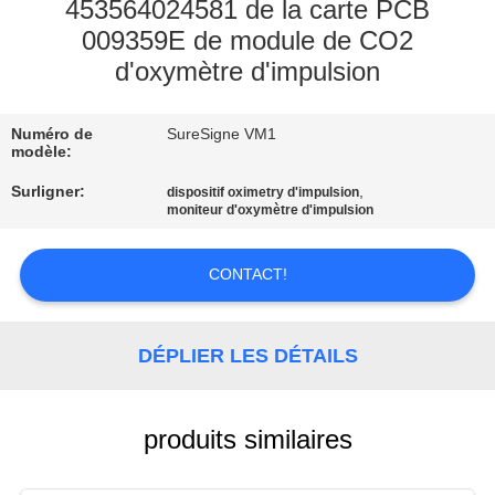
NOUS
453564024581 de la carte PCB
009359E de module de CO2
d'oxymètre d'impulsion
VISITE
DE
Numéro de
SureSigne VM1
L'USINE
modèle:
Surligner:
,
dispositif oximetry d'impulsion
moniteur d'oxymètre d'impulsion
CONTRÔLE
DE
CONTACT!
LA
QUALITÉ
DÉPLIER LES DÉTAILS
NOUS
CONTACTER
produits similaires