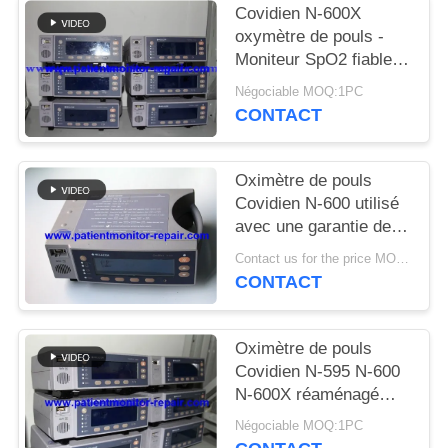
DEMANDEZ
Covidien N-600X
oxymètre de pouls -
UN DEVIS
Moniteur SpO2 fiable
avec garantie de 90
Négociable MOQ:1PC
NEWS
jours
CONTACT
PLAN
Oximètre de pouls
DU
Covidien N-600 utilisé
avec une garantie de
SITE
60 jours en excellent
Contact us for the price MOQ:1
état
CONTACT
PRIVACY
POLICY
Oximètre de pouls
Covidien N-595 N-600
N-600X réaménagé
avec garantie de 90
Négociable MOQ:1PC
jours