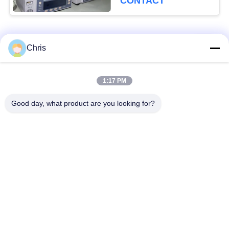
CONTACT
Catégories populaires
Tous
Chris
Réparation de
Réparation de module
1:17 PM
moniteur patient
de MMS
Good day, what product are you looking for?
Pièces de réparation
module de moniteur
de moniteur patient
patient
Pièces de machine
Pièces de rechange
de défibrillateur
d'ECG
Moniteur patient
Oxymètre utilisé
utilisé
d'impulsion