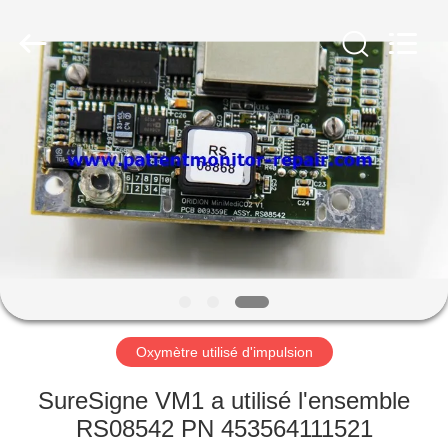
Guangzhou
YIGU
Medical
Equipment
Service
Co.,Ltd.
All
Rights
À
Reserved.
LA
MAISON
PRODUITS
VIDÉOS
À
Oxymètre utilisé d'impulsion
PROPOS
SureSigne VM1 a utilisé l'ensemble
DE
RS08542 PN 453564111521