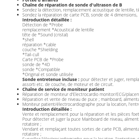
Chaîne de réparation de sonde d'ultrason de B
Sondez la détection, remplacement acoustique de lentille, tê
Sondez la réparation de carte PCB, sonde de 4 dimensions,
Introduction détaillée :
Détection de *Probe
remplacement *Acoustical de lentille
tête de *Sound (cristal)
*shell
réparation *cable
couche *Shielding
*Tail-cull
Carte PCB de *Probe
sonde de *4D
sonde *Compatible
*Original et sonde utilisée
Sonde entretenue incluse :
pour détecter et juger, remplace
assorti etc. de couche, de moteur et de circuit.
Chaîne de service de moniteur patient
Réparation de moniteur d'Electrocardio monitor/ECG/placent
Réparation et vente de niveau de puce ; mainboard, aliment
Moniteur patient/électrocardiographe pour la location, l'entre
Introduction détaillée :
Vente et remplacement pour la réparation et les pièces foet
Pour détecter et juger la puce Mainboard de niveau, aliment
rotatoire ;
Vendant et remplaçant toutes sortes de carte PCB, alimenta
rotatoire ;
Surveillez l'électrocardiographe pour la location, l'entretien,