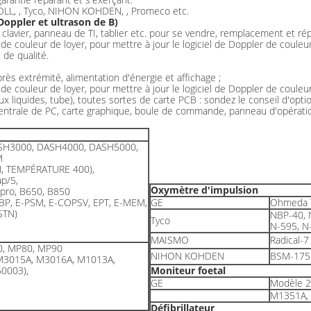
 ZOLL, , Tyco, NIHON KOHDEN, , Promeco etc.
Doppler et ultrason de B)
 clavier, panneau de TI, tablier etc. pour se vendre, remplacement et rép
de couleur de loyer, pour mettre à jour le logiciel de Doppler de couleur
de qualité.
rès extrémité, alimentation d'énergie et affichage ;
de couleur de loyer, pour mettre à jour le logiciel de Doppler de couleur
taux liquides, tube), toutes sortes de carte PCB : sondez le conseil d'op
centrale de PC, carte graphique, boule de commande, panneau d'opération 
SH3000, DASH4000, DASH5000,
M
N, TEMPÉRATURE 400),
p/5,
Oxymètre d'impulsion
 pro, B650, B850
BP, E-PSM, E-COPSV, EPT, E-MEM,
GE
Ohmeda T
STN)
NBP-40, 
Tyco
N-595, N
MAISMO
Radical-
0, MP80, MP90
NIHON KOHDEN
BSM-175
M3015A, M3016A, M1013A,
0003),
Moniteur foetal
GE
Modèle 2
M1351A, 
Défibrillateur