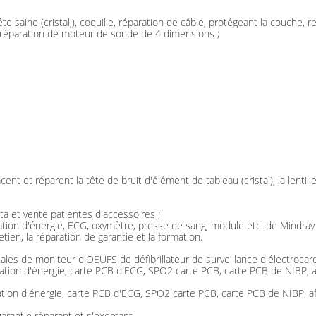
te saine (cristal,), coquille, réparation de câble, protégeant la couche
 réparation de moteur de sonde de 4 dimensions ;
nt et réparent la tête de bruit d'élément de tableau (cristal), la lentille a
a et vente patientes d'accessoires ;
ation d'énergie, ECG, oxymètre, presse de sang, module etc. de Mindray
tien, la réparation de garantie et la formation.
ales de moniteur d'OEUFS de défibrillateur de surveillance d'électroca
ation d'énergie, carte PCB d'ECG, SPO2 carte PCB, carte PCB de NIBP, af
tion d'énergie, carte PCB d'ECG, SPO2 carte PCB, carte PCB de NIBP, aff
 garantie réparant et s'exerçant.