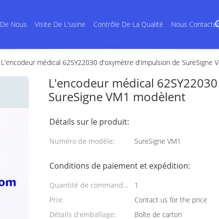
 De Nous
Visite De L'usine
Contrôle De La Qualité
Nous Contacte
L'encodeur médical 62SY22030 d'oxymètre d'impulsion de SureSigne
L'encodeur médical 62SY22030 
SureSigne VM1 modèlent
Détails sur le produit:
Numéro de modèle:
SureSigne VM1
Conditions de paiement et expédition:
Quantité de commande
1
min:
Prix:
Contact us for the price
Détails d'emballage:
Boîte de carton