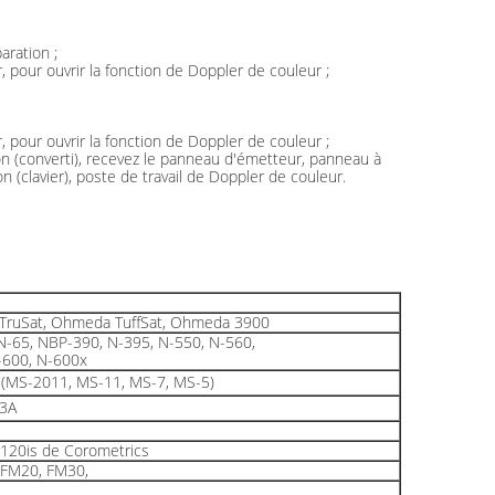
aration ;
, pour ouvrir la fonction de Doppler de couleur ;
, pour ouvrir la fonction de Doppler de couleur ;
tion (converti), recevez le panneau d'émetteur, panneau à
(clavier), poste de travail de Doppler de couleur.
ruSat, Ohmeda TuffSat, Ohmeda 3900
N-65, NBP-390, N-395, N-550, N-560,
-600, N-600x
7 (MS-2011, MS-11, MS-7, MS-5)
3A
120is de Corometrics
FM20, FM30,