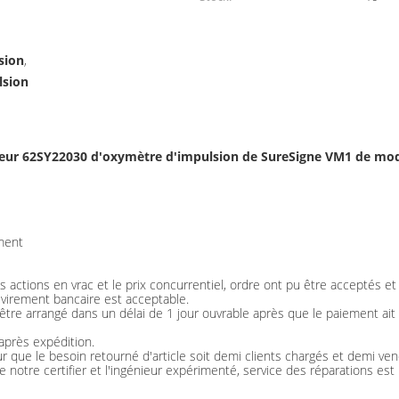
sion
,
lsion
eur 62SY22030 d'oxymètre d'impulsion de SureSigne VM1 de mod
ment
 actions en vrac et le prix concurrentiel, ordre ont pu être acceptés e
 virement bancaire est acceptable.
t être arrangé dans un délai de 1 jour ouvrable après que le paiement ai
après expédition.
r que le besoin retourné d'article soit demi clients chargés et demi ven
 notre certifier et l'ingénieur expérimenté, service des réparations est 