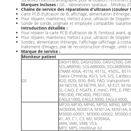
Marques incluses :
GE, , laboratoires spatiaux, , Mindray,
Chaîne de service des réparations d'ultrason (couleur 
Carte PCB d'ultrason de B, affichage, alimentation d'énergie,
Pour réparer, maintenez, mettez à jour, ultrason de Doppler 
Sonde de sonde, originale et employée compatible. Garantie 
Introduction détaillée :
Pour réparer la carte PCB d'ultrason de B, l'embout avant, ap
Pour réparer, maintenez, mettez à jour, ultrason de Doppler 
Sondez, alimentation d'énergie, l'affichage (affichage à cris
traitement d'images, plat de reconstruction d'image, unité 
Marque de service :
Moniteur patient
DASH1800, DASH2000, DASH2500, DA
SOLAR8000, SOLAR8000i, SOLAR8000
(TRAM 400A, 451N, 451SL, 450SL, 851
Datex-Ohmeda, AS/3, S/4, S/5, Cardioca
GE
B20, B20i, B30, B40, FAO, transportent
(M-NESTR, M-NETPR, M.P., M-EST, M-NI
SL-CAIO, E-NSATX, E-miniC, PPE, E-PRE
PRO300, PRO400, PRO1000,
EAGLE1000, EAGLE3000, EAGLE4000,
MP20, MP30, MP40, MP50, MP60, MP7
(M3000A, M3001A, M3012A, M3014A, 
M3000-60001, M3000-60002, M3000-6
A1, A3, C1, C3, M2, M3046A,
VM4, VM6, VM8, VS3,
MP2, MP5, IntelliVue X2