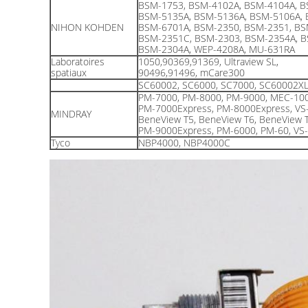
BSM-1753, BSM-4102A, BSM-4104A, B
BSM-5135A, BSM-5136A, BSM-5106A, 
NIHON KOHDEN
BSM-6701A, BSM-2350, BSM-2351, BS
BSM-2351C, BSM-2303, BSM-2354A, B
BSM-2304A, WEP-4208A, MU-631RA
Laboratoires
1050,90369,91369, Ultraview SL,
spatiaux
90496,91496, mCare300
SC60002, SC6000, SC7000, SC60002X
PM-7000, PM-8000, PM-9000, MEC-100
PM-7000Express, PM-8000Express, VS
MINDRAY
BeneView T5, BeneView T6, BeneView 
PM-9000Express, PM-6000, PM-60, VS-
Tyco
NBP4000, NBP4000C