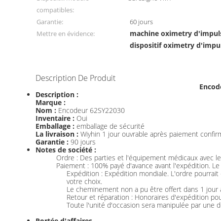
compatibles:
Garantie:
60 jours
machine oximetry d'impul
Mettre en évidence:
dispositif oximetry d'impu
Description De Produit
Encod
Description :
Marque :
Nom :
Encodeur 62SY22030
Inventaire :
Oui
Emballage :
emballage de sécurité
La livraison :
Wiyhin 1 jour ouvrable après paiement confir
Garantie :
90 jours
Notes de société :
Ordre : Des parties et l'équipement médicaux avec les
Paiement : 100% payé d'avance avant l'expédition. Le
Expédition : Expédition mondiale. L'ordre pourrai
votre choix.
Le cheminement non a pu être offert dans 1 jour 
Retour et réparation : Honoraires d'expédition pou
Toute l'unité d'occasion sera manipulée par une de
Portée d'affaires