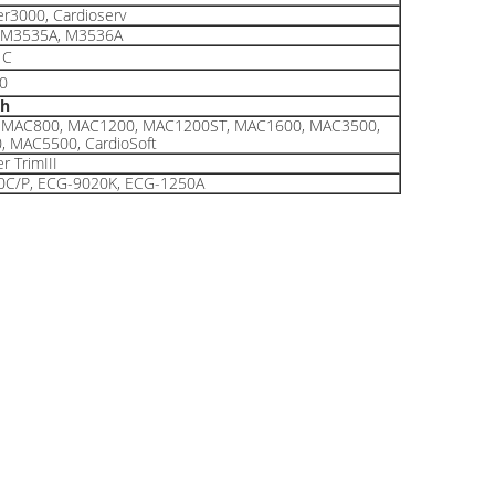
r3000, Cardioserv
 M3535A, M3536A
1C
0
ph
 MAC800, MAC1200, MAC1200ST, MAC1600, MAC3500,
 MAC5500, CardioSoft
r TrimIII
0C/P, ECG-9020K, ECG-1250A