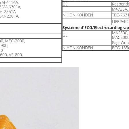
SM-4114A,
GE
Responde
BSM-6301A,
M4735A,
M-2351A,
NIHON KOHDEN
TEC-763
SM-2301A,
LIFEPAK2
Système d'ECG/Electrocardiogra
MAC500,
GE
L
MAC5000,
0, MEC-2000,
PageWrite
-900,
NIHON KOHDEN
ECG-135
T8
600, VS-800,