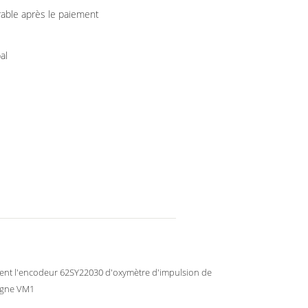
rable après le paiement
al
nt l'encodeur 62SY22030 d'oxymètre d'impulsion de
igne VM1