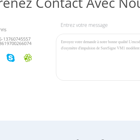
renez Contact Avec No
Entrez votre message
ris
6-13760745557
8619700266074