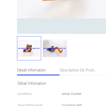
Détail Infomation
Description De Produit
Détail Infomation
Condition:
Utilisé, Excellet
Dispositif/module
SureSigne VM1