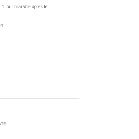
 1 jour ouvrable après le
on
yée