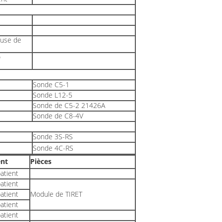
euse de
o
Sonde C5-1
Sonde L12-5
Sonde de C5-2 21426A
Sonde de C8-4V
Sonde 3S-RS
Sonde 4C-RS
nt
Pièces
atient
atient
atient
Module de TIRET
atient
atient