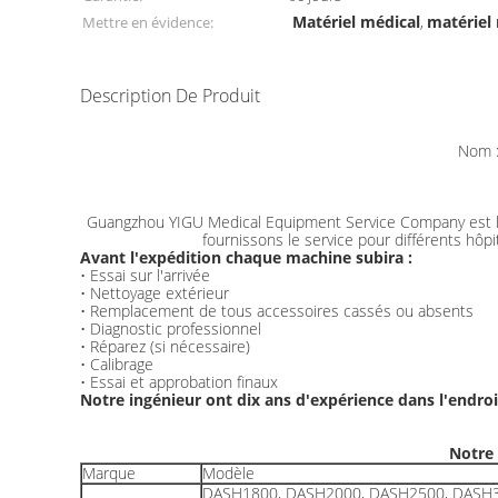
Matériel médical
matériel 
Mettre en évidence:
,
Description De Produit
Nom :
Guangzhou YIGU Medical Equipment Service Company est le t
fournissons le service pour différents hôpi
Avant l'expédition chaque machine subira :
• Essai sur l'arrivée
• Nettoyage extérieur
• Remplacement de tous accessoires cassés ou absents
• Diagnostic professionnel
• Réparez (si nécessaire)
• Calibrage
• Essai et approbation finaux
Notre ingénieur ont dix ans d'expérience dans l'endroi
Notre 
Marque
Modèle
DASH1800, DASH2000, DASH2500, DASH3