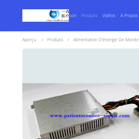
À La Maison
Produits
Vidéos
À Propos
Aperçu
Produits
Alimentation D'énergie De Monite