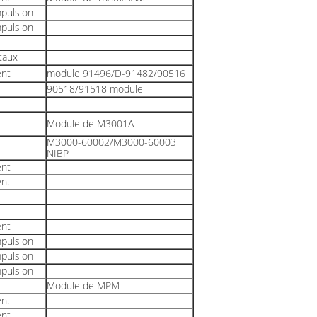
pulsion
pulsion
taux
ent
module 91496/D-91482/90516
90518/91518 module
Module de M3001A
M3000-60002/M3000-60003
NIBP
ent
ent
ent
pulsion
pulsion
pulsion
Module de MPM
ent
ent