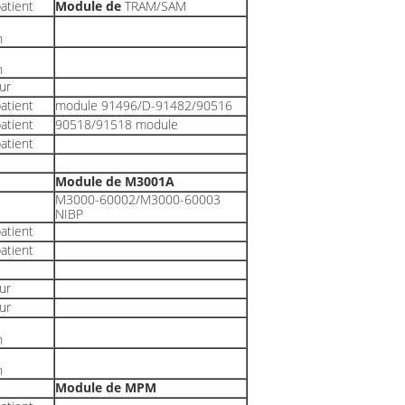
atient
Module de
TRAM/SAM
n
n
eur
atient
module 91496/D-91482/90516
atient
90518/91518 module
atient
Module de M3001A
M3000-60002/M3000-60003
NIBP
atient
atient
eur
eur
n
n
Module de MPM