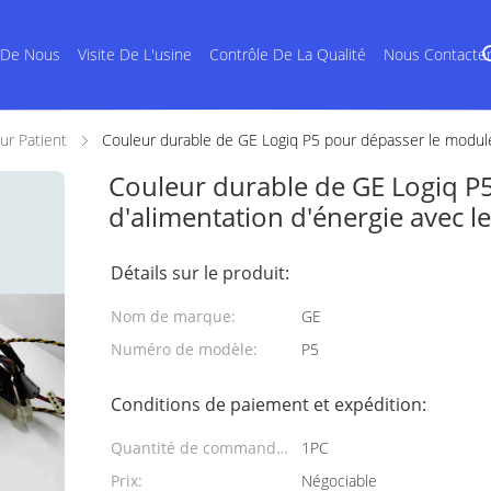
 De Nous
Visite De L'usine
Contrôle De La Qualité
Nous Contacte
ur Patient
Couleur durable de GE Logiq P5 pour dépasser le module 
Couleur durable de GE Logiq P
d'alimentation d'énergie avec l
Détails sur le produit:
Nom de marque:
GE
Numéro de modèle:
P5
Conditions de paiement et expédition:
Quantité de commande
1PC
min:
Prix:
Négociable