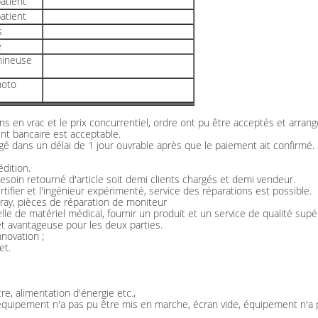
atient
atient
s
e
mineuse
hoto
s en vrac et le prix concurrentiel, ordre ont pu être acceptés et arran
nt bancaire est acceptable.
ngé dans un délai de 1 jour ouvrable après que le paiement ait confirmé.
dition.
esoin retourné d'article soit demi clients chargés et demi vendeur.
tifier et l'ingénieur expérimenté, service des réparations est possible.
ay, pièces de réparation de moniteur
le de matériel médical, fournir un produit et un service de qualité supé
et avantageuse pour les deux parties.
nnovation ;
et.
, alimentation d'énergie etc.,
l'équipement n'a pas pu être mis en marche, écran vide, équipement n'a