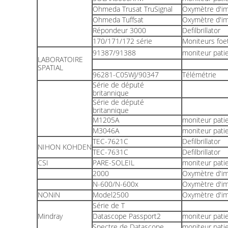
Ohmeda Trusat TruSignal
Oxymètre d'im
Ohmeda Tuffsat
Oxymètre d'im
Répondeur 3000
Defilbrillator
170/171/172 série
Moniteurs foe
91387/91388
moniteur pati
LABORATOIRE
SPATIAL
96281-C05WJ/90347
Télémétrie
Série de député
britannique
Série de député
britannique
M1205A
moniteur pati
M3046A
moniteur pati
TEC-7621C
Defilbrillator
NIHON KOHDEN
TEC-7631C
Defilbrillator
CSI
PARE-SOLEIL
moniteur pati
2000
Oxymètre d'im
N-600/N-600x
Oxymètre d'im
NONiN
Model2500
Oxymètre d'im
Série de T
Mindray
Datascope Passport2
moniteur pati
Spectre de Datascope
moniteur pati