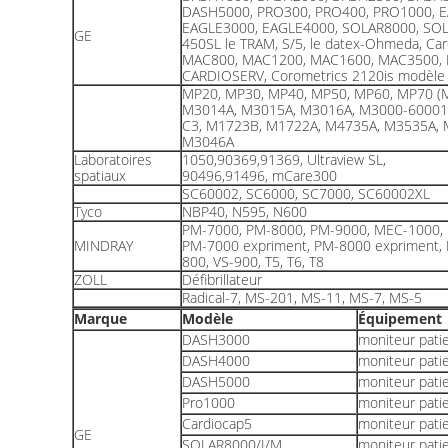
DASH5000, PRO300, PRO400, PRO1000, 
EAGLE3000, EAGLE4000, SOLAR8000, SOL
GE
450SL le TRAM, S/5, le datex-Ohmeda, Car
MAC800, MAC1200, MAC1600, MAC3500, 
CARDIOSERV, Corometrics 2120is modèle
MP20, MP30, MP40, MP50, MP60, MP70 (
M3014A, M3015A, M3016A, M3000-60001, 
C3, M1723B, M1722A, M4735A, M3535A, M
M3046A
Laboratoires
1050,90369,91369, Ultraview SL,
spatiaux
90496,91496, mCare300
SC60002, SC6000, SC7000, SC60002XL
Tyco
NBP40, N595, N600
PM-7000, PM-8000, PM-9000, MEC-1000,
MINDRAY
PM-7000 expriment, PM-8000 expriment, 
800, VS-900, T5, T6, T8
ZOLL
Défibrillateur
Radical-7, MS-201, MS-11, MS-7, MS-5
Marque
Modèle
Équipement
DASH3000
moniteur pati
DASH4000
moniteur pati
DASH5000
moniteur pati
Pro1000
moniteur pati
Cardiocap5
moniteur pati
GE
SOLAR8000/I/M
moniteur pati