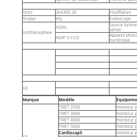
Storz
264300 20
Insufflators
Stryker
45L
Endoscope
Source lumin
420XL
xénon
smith&nephew
Appareil phot
460P 3-CCD
numérique
GE
Marque
Modèle
Équipeme
TIRET 2500
moniteur p
TIRET 3000
moniteur p
TIRET 4000
moniteur p
TIRET 5000
moniteur p
Cardiocap5
moniteur p
GE