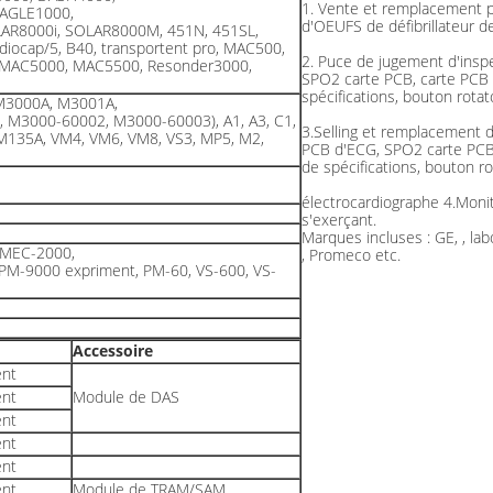
1. Vente et remplacement po
EAGLE1000,
d'OEUFS de défibrillateur d
AR8000i, SOLAR8000M, 451N, 451SL,
diocap/5, B40, transportent pro, MAC500,
2. Puce de jugement d'inspe
MAC5000, MAC5500, Resonder3000,
SPO2 carte PCB, carte PCB d
spécifications, bouton rota
M3000A, M3001A,
M3000-60002, M3000-60003), A1, A3, C1,
3.Selling et remplacement d
135A, VM4, VM6, VM8, VS3, MP5, M2,
PCB d'ECG, SPO2 carte PCB,
de spécifications, bouton ro
électrocardiographe 4.Monito
s'exerçant.
Marques incluses : GE, , la
 MEC-2000,
, Promeco etc.
PM-9000 expriment, PM-60, VS-600, VS-
Accessoire
ent
ent
Module de DAS
ent
ent
ent
ent
Module de TRAM/SAM