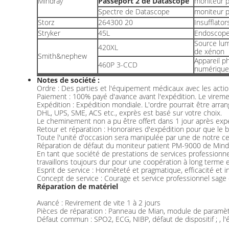
Mindray
Passeport 2 de Datascope
moniteur p
Spectre de Datascope
moniteur p
Storz
264300 20
Insufflator
Stryker
45L
Endoscop
Source lu
420XL
de xénon
Smith&nephew
Appareil p
460P 3-CCD
numérique
Notes de société :
Ordre : Des parties et l'équipement médicaux avec les action
Paiement : 100% payé d'avance avant l'expédition. Le vireme
Expédition : Expédition mondiale. L'ordre pourrait être arra
DHL, UPS, SME, ACS etc., exprès est basé sur votre choix.
Le cheminement non a pu être offert dans 1 jour après expé
Retour et réparation : Honoraires d'expédition pour que le b
Toute l'unité d'occasion sera manipulée par une de notre cer
Réparation de défaut du moniteur patient PM-9000 de Mindr
En tant que société de prestations de services professionnel
travaillons toujours dur pour une coopération à long terme 
Esprit de service : Honnêteté et pragmatique, efficacité et i
Concept de service : Courage et service professionnel sage 
Réparation de matériel
Avancé : Revirement de vite 1 à 2 jours
Pièces de réparation : Panneau de Mian, module de paramètre
Défaut commun : SPO2, ECG, NIBP, défaut de dispositif ; , 