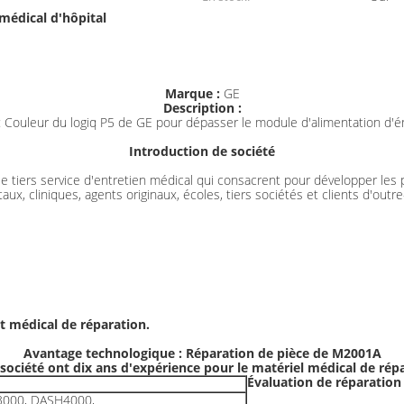
médical d'hôpital
Marque :
GE
Description :
 Couleur du logiq P5 de GE pour dépasser le module d'alimentation d'é
Introduction de société
iers service d'entretien médical qui consacrent pour développer les pl
taux, cliniques, agents originaux, écoles, tiers sociétés et clients d'ou
t médical de réparation.
Avantage technologique : Réparation de pièce de M2001A
société ont dix ans d'expérience pour le matériel médical de rép
Évaluation de réparation 
000, DASH4000,