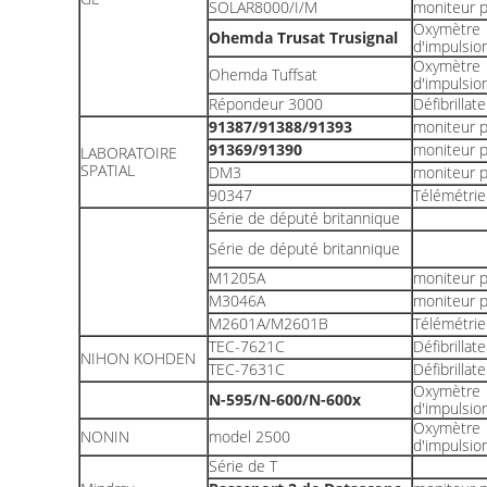
SOLAR8000/I/M
moniteur p
Oxymètre
Ohemda Trusat Trusignal
d'impulsio
Oxymètre
Ohemda Tuffsat
d'impulsio
Répondeur 3000
Défibrillat
91387/91388/91393
moniteur p
91369/91390
moniteur p
LABORATOIRE
SPATIAL
DM3
moniteur p
90347
Télémétrie
Série de député britannique
Série de député britannique
M1205A
moniteur p
M3046A
moniteur p
M2601A/M2601B
Télémétrie
TEC-7621C
Défibrillat
NIHON KOHDEN
TEC-7631C
Défibrillat
Oxymètre
N-595/N-600/N-600x
d'impulsio
Oxymètre
NONIN
model 2500
d'impulsio
Série de T