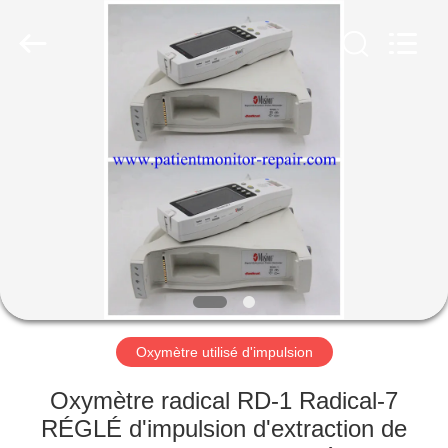
Guangzhou
YIGU
Medical
Equipment
Service
Co.,Ltd.
All
Rights
À
Reserved.
LA
MAISON
PRODUITS
VIDÉOS
À
Oxymètre utilisé d'impulsion
PROPOS
Oxymètre radical RD-1 Radical-7
DE
RÉGLÉ d'impulsion d'extraction de