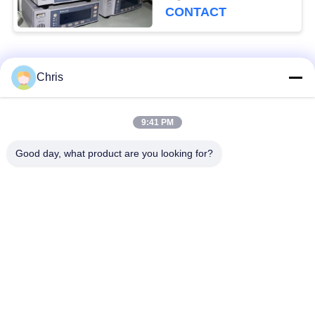
jours
CONTACT
Catégories populaires
Tous
Chris
Réparation de
Réparation de module
9:41 PM
moniteur patient
de MMS
Good day, what product are you looking for?
Pièces de réparation
module de moniteur
de moniteur patient
patient
Pièces de machine
Pièces de rechange
de défibrillateur
d'ECG
Moniteur patient
Oxymètre utilisé
utilisé
d'impulsion