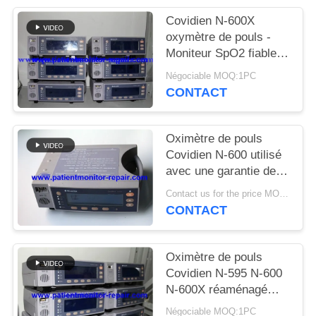
DEMANDEZ
Covidien N-600X
UN DEVIS
oxymètre de pouls -
Moniteur SpO2 fiable
avec garantie de 90
NEWS
Négociable MOQ:1PC
jours
CONTACT
PLAN
Oximètre de pouls
DU
Covidien N-600 utilisé
SITE
avec une garantie de
60 jours en excellent
Contact us for the price MOQ:1
état
PRIVACY
CONTACT
POLICY
Oximètre de pouls
Covidien N-595 N-600
N-600X réaménagé
avec garantie de 90
Négociable MOQ:1PC