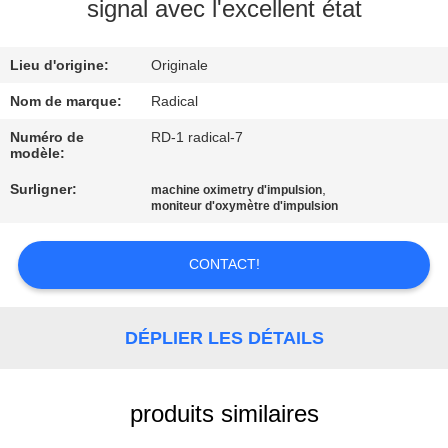
NOUS
signal avec l'excellent état
Lieu d'origine:
Originale
VISITE
DE
Nom de marque:
Radical
L'USINE
Numéro de
RD-1 radical-7
modèle:
Surligner:
,
machine oximetry d'impulsion
CONTRÔLE
moniteur d'oxymètre d'impulsion
DE
LA
CONTACT!
QUALITÉ
DÉPLIER LES DÉTAILS
NOUS
CONTACTER
produits similaires