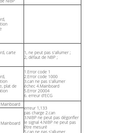
de NIBP
rd,
tion
e
rd, carte
1, ne peut pas s'allumer ;
2, défaut de NBP ;
1.Error code 1
rd,
2.Error code 1000
tion
3.can ne pas s'allumer
e, plat de
échec 4.Mainboard
ation
5.Error 20004
6. erreur d'ECG
 Mainboard
erreur 1,133
pas charge 2.can
3.NIBP ne peut pas dégonfler
le signal 4.NIBP ne peut pas
 Mainboard
être mesuré
5.can ne pas s'allumer