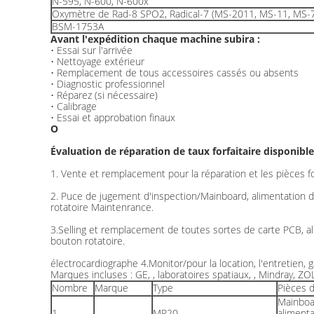
N-595, N-600, N-600x
Oxymètre de Rad-8 SPO2, Radical-7 (MS-2011, MS-11, MS-7
BSM-1753A
Avant l'expédition chaque machine subira :
• Essai sur l'arrivée
• Nettoyage extérieur
• Remplacement de tous accessoires cassés ou absents
• Diagnostic professionnel
• Réparez (si nécessaire)
• Calibrage
• Essai et approbation finaux
O
Évaluation de réparation de taux forfaitaire disponible
1. Vente et remplacement pour la réparation et les pièces f
2. Puce de jugement d'inspection/Mainboard, alimentation d'
rotatoire Maintenrance.
3.Selling et remplacement de toutes sortes de carte PCB, al
bouton rotatoire.
électrocardiographe 4.Monitor/pour la location, l'entretien, g
Marques incluses : GE, , laboratoires spatiaux, , Mindray, 
Nombre
Marque
Type
Pièces d
Mainboa
1
MP20
alimenta