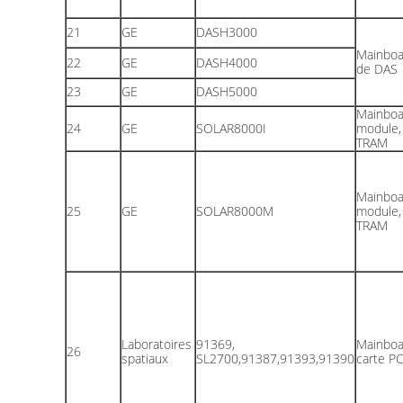
21
GE
DASH3000
Mainboa
22
GE
DASH4000
de DAS
23
GE
DASH5000
Mainboa
24
GE
SOLAR8000I
module,
TRAM
Mainboa
25
GE
SOLAR8000M
module,
TRAM
Laboratoires
91369,
Mainboa
26
spatiaux
SL2700,91387,91393,91390
carte P