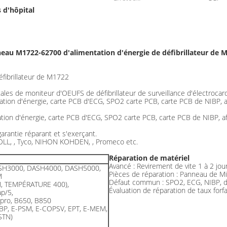
 d'hôpital
eau M1722-62700 d'alimentation d'énergie de défibrillateur de 
fibrillateur de M1722
ales de moniteur d'OEUFS de défibrillateur de surveillance d'électroca
ation d'énergie, carte PCB d'ECG, SPO2 carte PCB, carte PCB de NIBP, af
tion d'énergie, carte PCB d'ECG, SPO2 carte PCB, carte PCB de NIBP, aff
 garantie réparant et s'exerçant.
 ZOLL, , Tyco, NIHON KOHDEN, , Promeco etc.
Réparation de matériel
Avancé : Revirement de vite 1 à 2 jou
SH3000, DASH4000, DASH5000,
Pièces de réparation : Panneau de Mi
M
Défaut commun : SPO2, ECG, NIBP, déf
N, TEMPÉRATURE 400),
Évaluation de réparation de taux forfa
p/5,
 pro, B650, B850
BP, E-PSM, E-COPSV, EPT, E-MEM,
STN)