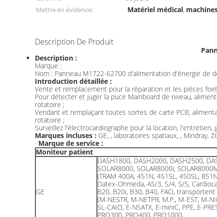
Matériel médical
machines
Mettre en évidence:
,
Description De Produit
Pann
Description :
Marque :
Nom : Panneau M1722-62700 d'alimentation d'énergie de dé
Introduction détaillée :
Vente et remplacement pour la réparation et les pièces foet
Pour détecter et juger la puce Mainboard de niveau, aliment
rotatoire ;
Vendant et remplaçant toutes sortes de carte PCB, alimenta
rotatoire ;
Surveillez l'électrocardiographe pour la location, l'entretien,
Marques incluses :
GE, , laboratoires spatiaux, , Mindray,
·
Marque de service :
Moniteur patient
DASH1800, DASH2000, DASH2500, DA
SOLAR8000, SOLAR8000i, SOLAR8000
(TRAM 400A, 451N, 451SL, 450SL, 851
Datex-Ohmeda, AS/3, S/4, S/5, Cardioca
GE
B20, B20i, B30, B40, FAO, transportent
(M-NESTR, M-NETPR, M.P., M-EST, M-NI
SL-CAIO, E-NSATX, E-miniC, PPE, E-PRE
PRO300, PRO400, PRO1000,