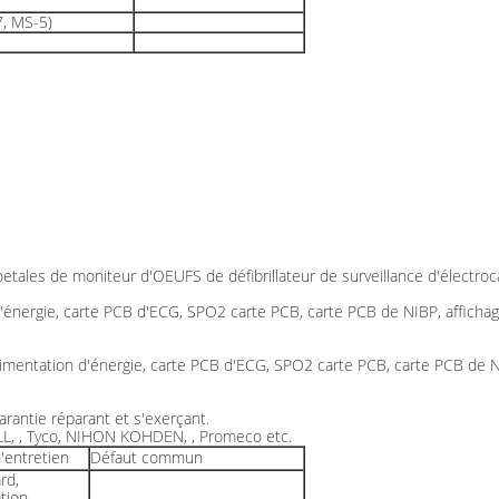
, MS-5)
oetales de moniteur d'OEUFS de défibrillateur de surveillance d'électr
énergie, carte PCB d'ECG, SPO2 carte PCB, carte PCB de NIBP, affichage
imentation d'énergie, carte PCB d'ECG, SPO2 carte PCB, carte PCB de NIB
arantie réparant et s'exerçant.
ZOLL, , Tyco, NIHON KOHDEN, , Promeco etc.
'entretien
Défaut commun
rd,
tion