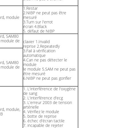
1.Restar
2.NIBP ne peut pas être
rd, module
mesuré
3.Turn sur l'errot
écran 4.Black
5. défaut de NIBP
rd, SAM80
 module de
clavier 1.Invalid
reprise 2.Repeatedly
3.Fail à vérification
automatique
4.Can ne pas détecter le
rd, SAM80
module
 module de
le module 5.SAM ne peut pas
être mesuré
6.NIBP ne peut pas gonfler
1. L'interférence de l'oxygène
de sang
2. L'interférence d'ecg
3. L'erreur 2003 de tension
artérielle
rd, module,
4. Vérifiez le module
CB
5. botte de reprise
6. échec d'écran tactile
7. incapable de rejeter