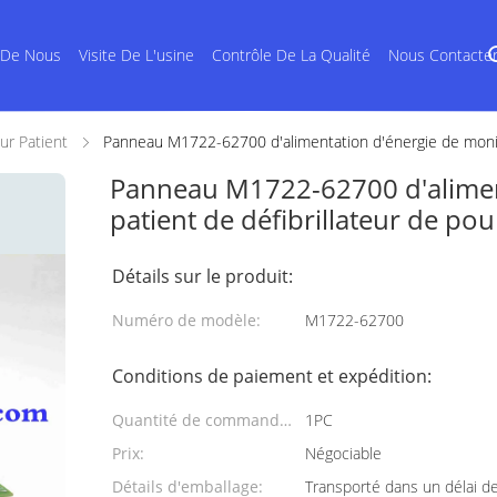
 De Nous
Visite De L'usine
Contrôle De La Qualité
Nous Contacte
ur Patient
Panneau M1722-62700 d'alimentation d'énergie de moniteu
Panneau M1722-62700 d'alimen
patient de défibrillateur de pou
Détails sur le produit:
Numéro de modèle:
M1722-62700
Conditions de paiement et expédition:
Quantité de commande
1PC
min:
Prix:
Négociable
Détails d'emballage:
Transporté dans un délai de