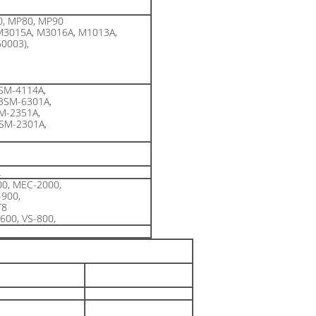
0, MP80, MP90
M3015A, M3016A, M1013A,
0003),
SM-4114A,
BSM-6301A,
M-2351A,
SM-2301A,
L
0, MEC-2000,
-900,
T8
600, VS-800,