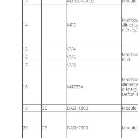
13
M3000-60003
Module 
Mainboa
14
MP5
alimenta
d'énergi
15
VM4
Mainboa
16
VM6
PCB
17
VM8
Mainboa
alimenta
18
M4735A
d'énergi
Defibrill
19
GE
DASH1800
Module,
20
GE
DASH2500
Module,