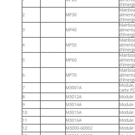
d'énergi
Mainboa
2
MP30
alimenta
d'énergi
Mainboa
3
MP40
alimenta
d'énergi
Mainboa
4
MP50
alimenta
d'énergi
Mainboa
5
MP60
alimenta
d'énergi
Mainboa
6
MP70
alimenta
d'énergi
Module,
7
M3001A
carte P
8
M3012A
Module
9
M3014A
Module
10
M3015A
Module
11
M3016A
Module
12
M3000-60002
Module 