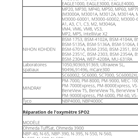
EAGLE1000, EAGLE3000, EAGLE4000,
MP20, MP30, MP40, MP50, MP60, MP7
(M3000A, M3001A, M3012A, M3014A, 
M3000-60001, M3000-60002, M3000-6
A1, A3, C1, C3, M2, M3046A,
VM4, VM6, VM8, VS3,
MP2, MP5, IntelliVue X2
BSM-1753, BSM-4102A, BSM-4104A, B
BSM-5135A, BSM-5136A, BSM-5106A, 
NIHON KOHDEN
BSM-6701A, BSM-2350, BSM-2351, BS
BSM-2351C, BSM-2303, BSM-2354A, B
BSM-2304A, WEP-4208A, MU-631RA
Laboratoires
1050,90369,91369, Ultraview SL,
spatiaux
90496,91496, mCare300
SC60002, SC6000, SC7000, SC60002X
PM-7000, PM-8000, PM-9000, MEC-100
PM-7000Express, PM-8000Express, VS
MINDRAY
BeneView T5, BeneView T6, BeneView 
PM-9000Express, PM-6000, PM-60, VS-
Tyco
NBP4000, NBP4000C
Réparation de l'oxymètre SPO2
MODÈLE
Ohmeda TuffSat, Ohmeda 3900
NBP-40, N-65, NBP-390, N-395, N-550, N-560,