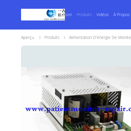
À La Maison
Produits
Vidéos
À Propos
Aperçu
Produits
Alimentation D'énergie De Monite