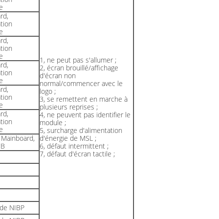
e
rd,
tion
e
rd,
tion
e
1, ne peut pas s'allumer ;
rd,
2, écran brouillé/affichage
tion
d'écran non
e
normal/commencer avec le
rd,
logo ;
tion
3, se remettent en marche à
e
plusieurs reprises ;
rd,
4, ne peuvent pas identifier le
tion
module ;
e
5, surcharge d'alimentation
 Mainboard,
d'énergie de MSL ;
CB
6, défaut intermittent ;
7, défaut d'écran tactile ;
de NIBP